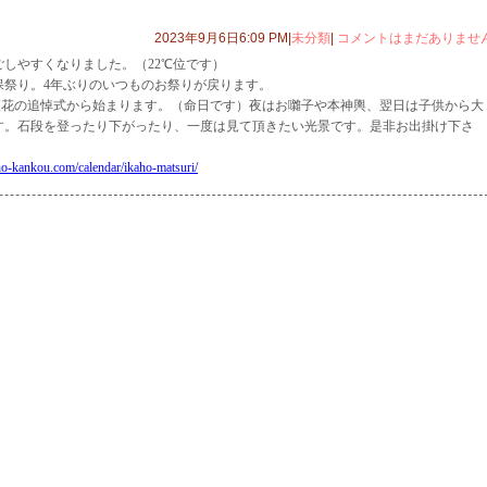
2023年9月6日6:09 PM|
未分類
|
コメントはまだありませ
しやすくなりました。（22℃位です）
保祭り。4年ぶりのいつものお祭りが戻ります。
冨蘆花の追悼式から始まります。（命日です）夜はお囃子や本神輿、翌日は子供から大
す。石段を登ったり下がったり、一度は見て頂きたい光景です。是非お出掛け下さ
ho-kankou.com/calendar/ikaho-matsuri/