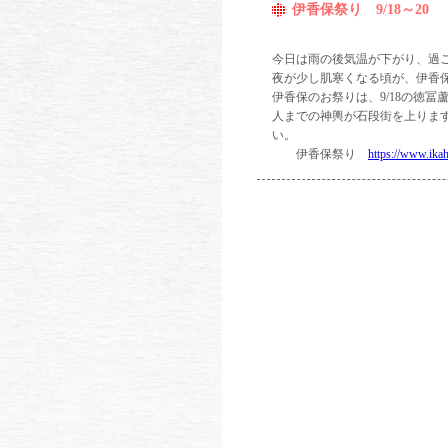
伊香保祭り 9/18～20
今日は雨の後気温が下がり、過ご
夜が少し肌寒くなる頃が、伊香
伊香保のお祭りは、9/18の徳
人までの神輿が石段街を上りま
い。
伊香保祭り
https://www.ika