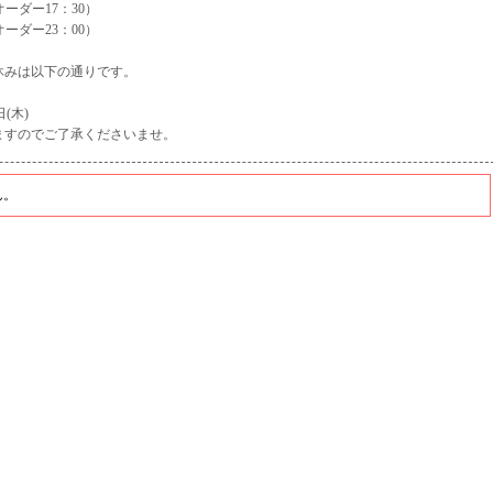
オーダー17：30）
オーダー23：00）
お休みは以下の通りです。
日(木)
ますのでご了承くださいませ。
ん。