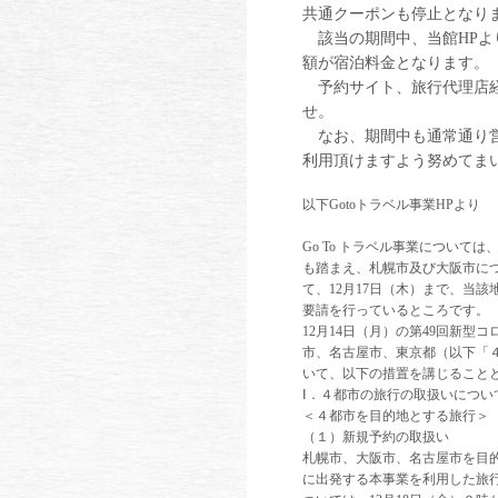
共通クーポンも停止となり
該当の期間中、当館HPよ
額が宿泊料金となります。
予約サイト、旅行代理店経
せ。
なお、期間中も通常通り営
利用頂けますよう努めてま
以下Gotoトラベル事業HPより
Go To トラベル事業につい
も踏まえ、札幌市及び大阪市につ
て、12月17日（木）まで、当
要請を行っているところです。
12月14日（月）の第49回新
市、名古屋市、東京都（以下「
いて、以下の措置を講じること
Ⅰ．４都市の旅行の取扱いについ
＜４都市を目的地とする旅行＞
（１）新規予約の取扱い
札幌市、大阪市、名古屋市を目的地
に出発する本事業を利用した旅