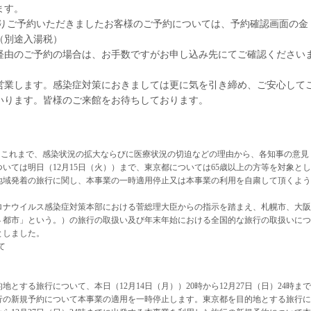
ます。
りご予約いただきましたお客様のご予約については、予約確認画面の金
（別途入湯税）
由のご予約の場合は、お手数ですがお申し込み先にてご確認ください
業します。感染症対策におきましては更に気を引き締め、ご安心して
いります。皆様のご来館をお待ちしております。
ては、これまで、感染状況の拡大ならびに医療状況の切迫などの理由から、各知事の意見
いては明日（12月15日（火））まで、東京都については65歳以上の方等を対象とし
該地域発着の旅行に関し、本事業の一時適用停止又は本事業の利用を自粛して頂くよう
型コロナウイルス感染症対策本部における菅総理大臣からの指示を踏まえ、札幌市、大阪
４都市」という。）の旅行の取扱い及び年末年始における全国的な旅行の取扱いにつ
としました。
て
とする旅行について、本日（12月14日（月））20時から12月27日（日）24時まで
行の新規予約について本事業の適用を一時停止します。東京都を目的地とする旅行に