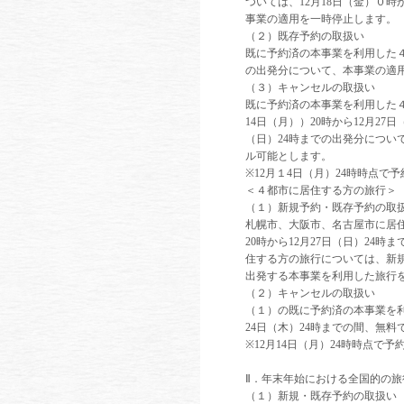
ついては、12月18日（金）０時
事業の適用を一時停止します。
（２）既存予約の取扱い
既に予約済の本事業を利用した４都
の出発分について、本事業の適
（３）キャンセルの取扱い
既に予約済の本事業を利用した
14日（月））20時から12月27
（日）24時までの出発分について
ル可能とします。
※12月１4日（月）24時時点で
＜４都市に居住する方の旅行＞
（１）新規予約・既存予約の取
札幌市、大阪市、名古屋市に居住
20時から12月27日（日）2
住する方の旅行については、新規の
出発する本事業を利用した旅行
（２）キャンセルの取扱い
（１）の既に予約済の本事業を利
24日（木）24時までの間、無
※12月14日（月）24時時点で
Ⅱ．年末年始における全国的の
（１）新規・既存予約の取扱い