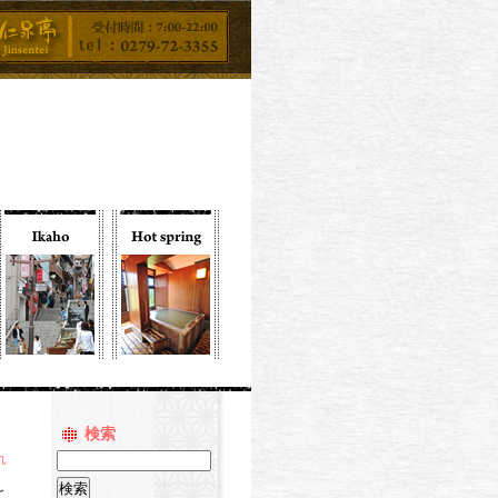
検索
れ
を