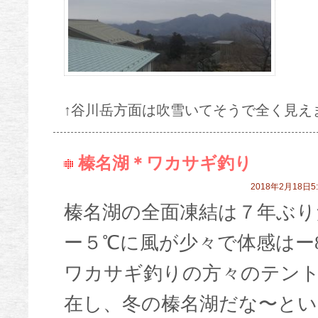
↑谷川岳方面は吹雪いてそうで全く見え
榛名湖＊ワカサギ釣り
2018年2月18日5:
榛名湖の全面凍結は７年ぶり
ー５℃に風が少々で体感はー
ワカサギ釣りの方々のテン
在し、冬の榛名湖だな〜とい